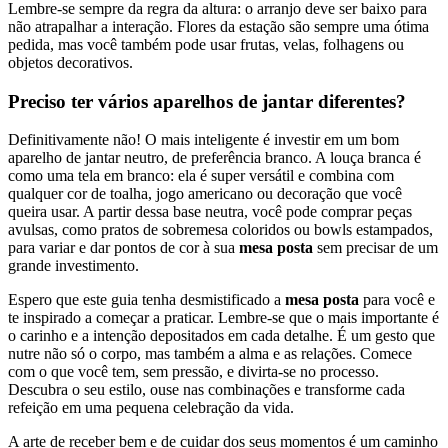
Lembre-se sempre da regra da altura: o arranjo deve ser baixo para
não atrapalhar a interação. Flores da estação são sempre uma ótima
pedida, mas você também pode usar frutas, velas, folhagens ou
objetos decorativos.
Preciso ter vários aparelhos de jantar diferentes?
Definitivamente não! O mais inteligente é investir em um bom
aparelho de jantar neutro, de preferência branco. A louça branca é
como uma tela em branco: ela é super versátil e combina com
qualquer cor de toalha, jogo americano ou decoração que você
queira usar. A partir dessa base neutra, você pode comprar peças
avulsas, como pratos de sobremesa coloridos ou bowls estampados,
para variar e dar pontos de cor à sua
mesa posta
sem precisar de um
grande investimento.
Espero que este guia tenha desmistificado a
mesa posta
para você e
te inspirado a começar a praticar. Lembre-se que o mais importante é
o carinho e a intenção depositados em cada detalhe. É um gesto que
nutre não só o corpo, mas também a alma e as relações. Comece
com o que você tem, sem pressão, e divirta-se no processo.
Descubra o seu estilo, ouse nas combinações e transforme cada
refeição em uma pequena celebração da vida.
A arte de receber bem e de cuidar dos seus momentos é um caminho