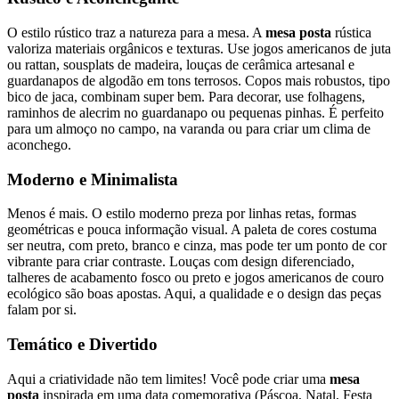
O estilo rústico traz a natureza para a mesa. A
mesa posta
rústica
valoriza materiais orgânicos e texturas. Use jogos americanos de juta
ou rattan, sousplats de madeira, louças de cerâmica artesanal e
guardanapos de algodão em tons terrosos. Copos mais robustos, tipo
bico de jaca, combinam super bem. Para decorar, use folhagens,
raminhos de alecrim no guardanapo ou pequenas pinhas. É perfeito
para um almoço no campo, na varanda ou para criar um clima de
aconchego.
Moderno e Minimalista
Menos é mais. O estilo moderno preza por linhas retas, formas
geométricas e pouca informação visual. A paleta de cores costuma
ser neutra, com preto, branco e cinza, mas pode ter um ponto de cor
vibrante para criar contraste. Louças com design diferenciado,
talheres de acabamento fosco ou preto e jogos americanos de couro
ecológico são boas apostas. Aqui, a qualidade e o design das peças
falam por si.
Temático e Divertido
Aqui a criatividade não tem limites! Você pode criar uma
mesa
posta
inspirada em uma data comemorativa (Páscoa, Natal, Festa