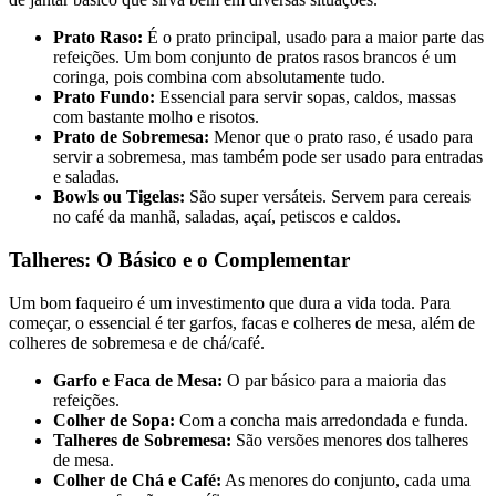
Prato Raso:
É o prato principal, usado para a maior parte das
refeições. Um bom conjunto de pratos rasos brancos é um
coringa, pois combina com absolutamente tudo.
Prato Fundo:
Essencial para servir sopas, caldos, massas
com bastante molho e risotos.
Prato de Sobremesa:
Menor que o prato raso, é usado para
servir a sobremesa, mas também pode ser usado para entradas
e saladas.
Bowls ou Tigelas:
São super versáteis. Servem para cereais
no café da manhã, saladas, açaí, petiscos e caldos.
Talheres: O Básico e o Complementar
Um bom faqueiro é um investimento que dura a vida toda. Para
começar, o essencial é ter garfos, facas e colheres de mesa, além de
colheres de sobremesa e de chá/café.
Garfo e Faca de Mesa:
O par básico para a maioria das
refeições.
Colher de Sopa:
Com a concha mais arredondada e funda.
Talheres de Sobremesa:
São versões menores dos talheres
de mesa.
Colher de Chá e Café:
As menores do conjunto, cada uma