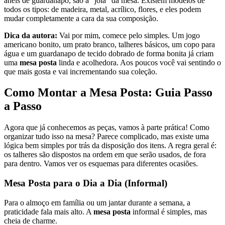
anéis de guardanapo, são a “joia” da mesa. Existem modelos de
todos os tipos: de madeira, metal, acrílico, flores, e eles podem
mudar completamente a cara da sua composição.
Dica da autora:
Vai por mim, comece pelo simples. Um jogo
americano bonito, um prato branco, talheres básicos, um copo para
água e um guardanapo de tecido dobrado de forma bonita já criam
uma
mesa posta
linda e acolhedora. Aos poucos você vai sentindo o
que mais gosta e vai incrementando sua coleção.
Como Montar a Mesa Posta: Guia Passo
a Passo
Agora que já conhecemos as peças, vamos à parte prática! Como
organizar tudo isso na mesa? Parece complicado, mas existe uma
lógica bem simples por trás da disposição dos itens. A regra geral é:
os talheres são dispostos na ordem em que serão usados, de fora
para dentro. Vamos ver os esquemas para diferentes ocasiões.
Mesa Posta para o Dia a Dia (Informal)
Para o almoço em família ou um jantar durante a semana, a
praticidade fala mais alto. A
mesa posta
informal é simples, mas
cheia de charme.