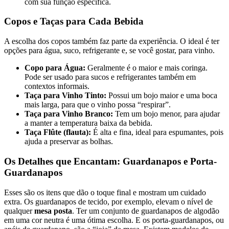
com sua função específica.
Copos e Taças para Cada Bebida
A escolha dos copos também faz parte da experiência. O ideal é ter
opções para água, suco, refrigerante e, se você gostar, para vinho.
Copo para Água:
Geralmente é o maior e mais coringa.
Pode ser usado para sucos e refrigerantes também em
contextos informais.
Taça para Vinho Tinto:
Possui um bojo maior e uma boca
mais larga, para que o vinho possa “respirar”.
Taça para Vinho Branco:
Tem um bojo menor, para ajudar
a manter a temperatura baixa da bebida.
Taça Flûte (flauta):
É alta e fina, ideal para espumantes, pois
ajuda a preservar as bolhas.
Os Detalhes que Encantam: Guardanapos e Porta-
Guardanapos
Esses são os itens que dão o toque final e mostram um cuidado
extra. Os guardanapos de tecido, por exemplo, elevam o nível de
qualquer
mesa posta
. Ter um conjunto de guardanapos de algodão
em uma cor neutra é uma ótima escolha. E os porta-guardanapos, ou