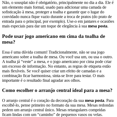
Não, o sousplat não é obrigatório, principalmente no dia a dia. Ele é
um elemento mais formal, usado para adicionar uma camada de
sofisticação à mesa, proteger a toalha e garantir que o lugar do
convidado nunca fique vazio durante a troca de pratos (do prato de
entrada para o principal, por exemplo). Use-o em jantares e ocasiões
mais especiais para dar um toque de elegância à sua
mesa posta
.
Pode usar jogo americano em cima da toalha de
mesa?
Essa é uma dúvida comum! Tradicionalmente, não se usa jogo
americano sobre a toalha de mesa. Ou você usa um, ou usa o outro.
A toalha já “veste” a mesa, e o jogo americano por cima pode criar
um excesso de informação. No entanto, as regras de etiqueta estão
mais flexíveis. Se você quiser criar um efeito de camadas e a
combinação ficar harmoniosa, sinta-se livre para testar. O mais
importante é o resultado final agradar aos olhos.
Como escolher o arranjo central ideal para a mesa?
O arranjo central é o coração da decoração da sua
mesa posta
. Para
escolhê-lo, pense primeiro no formato da sua mesa. Mesas redondas
pedem um arranjo central único. Mesas retangulares compridas
ficam lindas com um “caminho” de pequenos vasos ou velas.