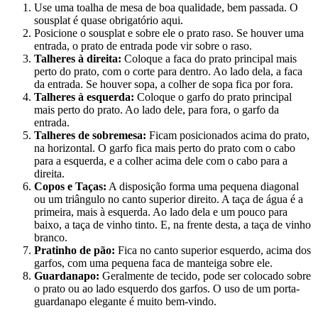
Use uma toalha de mesa de boa qualidade, bem passada. O
sousplat é quase obrigatório aqui.
Posicione o sousplat e sobre ele o prato raso. Se houver uma
entrada, o prato de entrada pode vir sobre o raso.
Talheres à direita:
Coloque a faca do prato principal mais
perto do prato, com o corte para dentro. Ao lado dela, a faca
da entrada. Se houver sopa, a colher de sopa fica por fora.
Talheres à esquerda:
Coloque o garfo do prato principal
mais perto do prato. Ao lado dele, para fora, o garfo da
entrada.
Talheres de sobremesa:
Ficam posicionados acima do prato,
na horizontal. O garfo fica mais perto do prato com o cabo
para a esquerda, e a colher acima dele com o cabo para a
direita.
Copos e Taças:
A disposição forma uma pequena diagonal
ou um triângulo no canto superior direito. A taça de água é a
primeira, mais à esquerda. Ao lado dela e um pouco para
baixo, a taça de vinho tinto. E, na frente desta, a taça de vinho
branco.
Pratinho de pão:
Fica no canto superior esquerdo, acima dos
garfos, com uma pequena faca de manteiga sobre ele.
Guardanapo:
Geralmente de tecido, pode ser colocado sobre
o prato ou ao lado esquerdo dos garfos. O uso de um porta-
guardanapo elegante é muito bem-vindo.