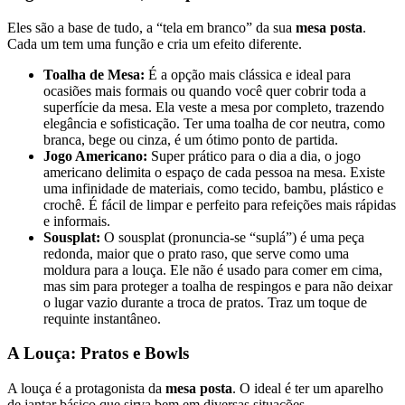
Eles são a base de tudo, a “tela em branco” da sua
mesa posta
.
Cada um tem uma função e cria um efeito diferente.
Toalha de Mesa:
É a opção mais clássica e ideal para
ocasiões mais formais ou quando você quer cobrir toda a
superfície da mesa. Ela veste a mesa por completo, trazendo
elegância e sofisticação. Ter uma toalha de cor neutra, como
branca, bege ou cinza, é um ótimo ponto de partida.
Jogo Americano:
Super prático para o dia a dia, o jogo
americano delimita o espaço de cada pessoa na mesa. Existe
uma infinidade de materiais, como tecido, bambu, plástico e
crochê. É fácil de limpar e perfeito para refeições mais rápidas
e informais.
Sousplat:
O sousplat (pronuncia-se “suplá”) é uma peça
redonda, maior que o prato raso, que serve como uma
moldura para a louça. Ele não é usado para comer em cima,
mas sim para proteger a toalha de respingos e para não deixar
o lugar vazio durante a troca de pratos. Traz um toque de
requinte instantâneo.
A Louça: Pratos e Bowls
A louça é a protagonista da
mesa posta
. O ideal é ter um aparelho
de jantar básico que sirva bem em diversas situações.