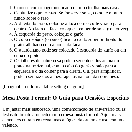
Comece com o jogo americano ou uma toalha mais casual.
Centralize o prato raso. Se for servir sopa, coloque o prato
fundo sobre o raso.
À direita do prato, coloque a faca com o corte virado para
dentro. Ao lado da faca, coloque a colher de sopa (se houver).
À esquerda do prato, coloque o garfo.
O copo de água (ou suco) fica no canto superior direito do
prato, alinhado com a ponta da faca.
O guardanapo pode ser colocado à esquerda do garfo ou em
cima do prato.
Os talheres de sobremesa podem ser colocados acima do
prato, na horizontal, com o cabo do garfo virado para a
esquerda e o da colher para a direita. Ou, para simplificar,
podem ser trazidos à mesa apenas na hora da sobremesa.
[Image of an informal table setting diagram]
Mesa Posta Formal: O Guia para Ocasiões Especiais
Um jantar mais elaborado, uma comemoração de aniversário ou as
festas de fim de ano pedem uma
mesa posta
formal. Aqui, mais
elementos entram em cena, mas a lógica da ordem de uso continua
valendo.