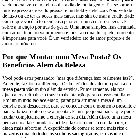
se democratizou e invadiu o dia a dia de muita gente. Ela se tornou
uma expressão de estilo pessoal e um hobby delicioso. Não se trata
de luxo ou de ter as peças mais caras, mas sim de usar a criatividade
com o que você já tem em casa para criar um cenário especial. É
sobre a intenção por trás do gesto. Uma mesa simples, mas arrumada
com amor, tem um valor imenso e mostra o quanto aquele momento
é importante para você. É um verdadeiro ato de amor-próprio e de
amor ao próximo.
Por que Montar uma Mesa Posta? Os
Benefícios Além da Beleza
Você pode estar pensando: “mas que diferença isso realmente faz?”.
Acredite, faz toda a diferença. Os benefícios de adotar a prática da
mesa posta
vão muito além da estética. Primeiramente, ela nos
ajuda a criar rituais e a trazer mais intenção para o nosso cotidiano.
Em um mundo tão acelerado, parar para arrumar a mesa é um
convite para desacelerar, para se conectar com o momento presente e
para valorizar o ato de se alimentar. É uma pequena pausa que pode
mudar completamente a energia do seu dia. Além disso, uma mesa
bem arrumada estimula o apetite e faz com que a comida pareça
ainda mais saborosa. A experiência de comer se torna mais rica e
prazerosa quando todos os sentidos são aguçados, e a visão é o