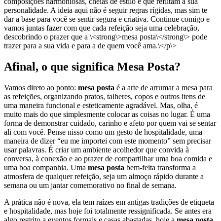
composições harmoniosas, cheias de estilo e que reflitam a sua
personalidade. A ideia aqui não é seguir regras rígidas, mas sim te
dar a base para você se sentir segura e criativa. Continue comigo e
vamos juntas fazer com que cada refeição seja uma celebração,
descobrindo o prazer que a \<strong\>mesa posta\</strong\> pode
trazer para a sua vida e para a de quem você ama.\</p\>
Afinal, o que significa Mesa Posta?
Vamos direto ao ponto:
mesa posta
é a arte de arrumar a mesa para
as refeições, organizando pratos, talheres, copos e outros itens de
uma maneira funcional e esteticamente agradável. Mas, olha, é
muito mais do que simplesmente colocar as coisas no lugar. É uma
forma de demonstrar cuidado, carinho e afeto por quem vai se sentar
ali com você. Pense nisso como um gesto de hospitalidade, uma
maneira de dizer “eu me importei com este momento” sem precisar
usar palavras. É criar um ambiente acolhedor que convida à
conversa, à conexão e ao prazer de compartilhar uma boa comida e
uma boa companhia. Uma
mesa posta
bem-feita transforma a
atmosfera de qualquer refeição, seja um almoço rápido durante a
semana ou um jantar comemorativo no final de semana.
A prática não é nova, ela tem raízes em antigas tradições de etiqueta
e hospitalidade, mas hoje foi totalmente ressignificada. Se antes era
algo restrito a eventos formais e casas abastadas, hoje a
mesa posta