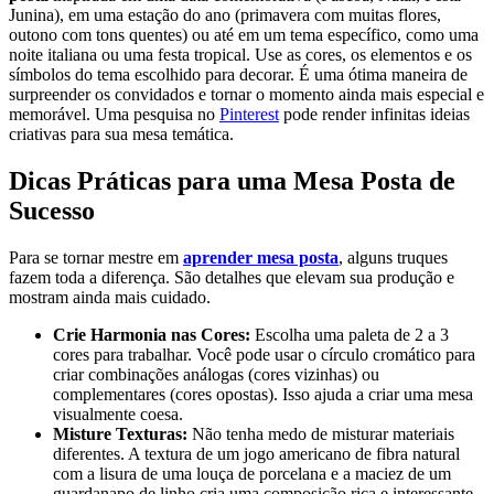
Junina), em uma estação do ano (primavera com muitas flores,
outono com tons quentes) ou até em um tema específico, como uma
noite italiana ou uma festa tropical. Use as cores, os elementos e os
símbolos do tema escolhido para decorar. É uma ótima maneira de
surpreender os convidados e tornar o momento ainda mais especial e
memorável. Uma pesquisa no
Pinterest
pode render infinitas ideias
criativas para sua mesa temática.
Dicas Práticas para uma Mesa Posta de
Sucesso
Para se tornar mestre em
aprender mesa posta
, alguns truques
fazem toda a diferença. São detalhes que elevam sua produção e
mostram ainda mais cuidado.
Crie Harmonia nas Cores:
Escolha uma paleta de 2 a 3
cores para trabalhar. Você pode usar o círculo cromático para
criar combinações análogas (cores vizinhas) ou
complementares (cores opostas). Isso ajuda a criar uma mesa
visualmente coesa.
Misture Texturas:
Não tenha medo de misturar materiais
diferentes. A textura de um jogo americano de fibra natural
com a lisura de uma louça de porcelana e a maciez de um
guardanapo de linho cria uma composição rica e interessante.