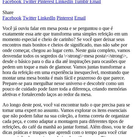
Facebook
Twitter
Pinterest
LinkedIn
Tumblr
Email
Share
Facebook
Twitter
LinkedIn
Pinterest
Email
Você já ouviu falar em mesa posta e se perguntou o que é
exatamente essa arte que transforma uma simples refeição em um
momento especial e cheio de carinho? Se você quer deixar seus
encontros mais bonitos e cheios de significado, mas não sabe por
onde começar, chegou ao lugar certo. Neste guia completo, vamos
desvendar todos os segredos da \<strong\>mesa posta\</strong\>,
desde o básico para o dia a dia até inspirações para ocasiões que
pedem um toque a mais de glamour. Vamos juntas transformar a
hora da refeição em uma experiência inesquecível, mostrando que
montar uma mesa bonita é mais fácil e prazeroso do que parece.
Prepare-se para mergulhar nesse universo e descobrir como um
pouco de cuidado pode fazer toda a diferença, criando memórias
afetivas e fortalecendo laços ao redor da mesa.
Ao longo deste post, você vai encontrar tudo o que precisa para se
tornar uma expert no assunto. Vamos explorar os itens essenciais
que não podem faltar na sua coleção, a forma correta de organizar
cada peça, e como adaptar a montagem para diferentes tipos de
refeições, do café da manhã ao jantar formal. Além disso, vou te dar
dicas práticas e truques que aprendi com o tempo para você criar