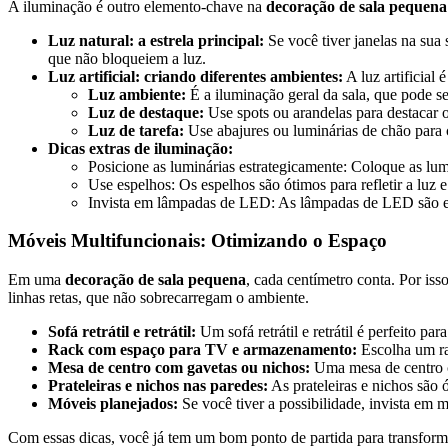
A iluminação é outro elemento-chave na
decoração de sala pequena
Luz natural: a estrela principal:
Se você tiver janelas na sua s
que não bloqueiem a luz.
Luz artificial: criando diferentes ambientes:
A luz artificial 
Luz ambiente:
É a iluminação geral da sala, que pode se
Luz de destaque:
Use spots ou arandelas para destacar 
Luz de tarefa:
Use abajures ou luminárias de chão para c
Dicas extras de iluminação:
Posicione as luminárias estrategicamente: Coloque as lumi
Use espelhos: Os espelhos são ótimos para refletir a luz 
Invista em lâmpadas de LED: As lâmpadas de LED são 
Móveis Multifuncionais: Otimizando o Espaço
Em uma
decoração de sala pequena
, cada centímetro conta. Por is
linhas retas, que não sobrecarregam o ambiente.
Sofá retrátil e retrátil:
Um sofá retrátil e retrátil é perfeito p
Rack com espaço para TV e armazenamento:
Escolha um ra
Mesa de centro com gavetas ou nichos:
Uma mesa de centro co
Prateleiras e nichos nas paredes:
As prateleiras e nichos são 
Móveis planejados:
Se você tiver a possibilidade, invista em 
Com essas dicas, você já tem um bom ponto de partida para transform