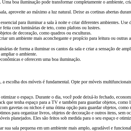
. Uma boa iluminação pode transformar completamente o ambiente, cria
ala, aproveite ao máximo a luz natural. Deixe as cortinas abertas durante
é essencial para iluminar a sala à noite e criar diferentes ambientes. Use
r feita com luminárias de teto, como plafons ou lustres.
objetos de decoração, como quadros ou esculturas.
riar um ambiente mais aconchegante e propício para leitura ou outras a
nárias de forma a iluminar os cantos da sala e criar a sensação de ampl
e ampliar o ambiente.
econômicas e oferecem uma boa iluminação.
so, a escolha dos móveis é fundamental. Opte por móveis multifuncion
ara otimizar o espaço. Durante o dia, você pode deixá-lo fechado, econom
ck que tenha espaço para a TV e também para guardar objetos, como li
m gavetas ou nichos é uma ótima opção para guardar objetos, como rev
ótimos para organizar livros, objetos de decoração e outros itens, sem 
móveis planejados. Eles são feitos sob medida para o seu espaço e otimi
ar sua sala pequena em um ambiente mais amplo, agradável e funcional