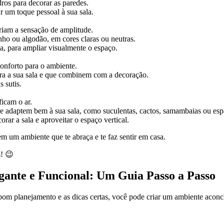
dros para decorar as paredes.
r um toque pessoal à sua sala.
riam a sensação de amplitude.
nho ou algodão, em cores claras ou neutras.
a, para ampliar visualmente o espaço.
onforto para o ambiente.
ra a sua sala e que combinem com a decoração.
 sutis.
ficam o ar.
e adaptem bem à sua sala, como suculentas, cactos, samambaias ou esp
orar a sala e aproveitar o espaço vertical.
m um ambiente que te abraça e te faz sentir em casa.
s! 😉
ante e Funcional: Um Guia Passo a Passo
m planejamento e as dicas certas, você pode criar um ambiente aconch