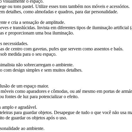
do visualmente o espaço.
bege ou tons pastel. Utilize esses tons também nos móveis e acessórios.
em detalhes, como almofadas e quadros, para dar personalidade.
nte e cria a sensação de amplitude.
eves e translúcidas. Invista em diferentes tipos de iluminação artificial 
as e proporcionam uma boa iluminação.
s necessidades.
esas de centro com gavetas, pufes que servem como assentos e baús.
 sob medida para o seu espaço.
imalista não sobrecarregam o ambiente.
ro com design simples e sem muitos detalhes.
ilusão de um espaço maior.
m móveis como aparadores e cômodas, ou até mesmo em portas de armár
u fontes de luz para potencializar o efeito.
 amplo e agradável.
ateleiras para guardar objetos. Desapegue de tudo o que você não usa ma
to de guardar os objetos após o uso.
sonalidade ao ambiente.