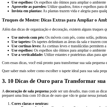
Use espelhos:
Os espelhos são ótimos para ampliar o ambiente e
Aproveite as paredes:
Utilize quadros, fotos e espelhos para d
Invista em plantas:
As plantas trazem vida e alegria para qual
Truques de Mestre: Dicas Extras para Ampliar o Amb
Além das dicas de organização e decoração, existem alguns truques q
Use móveis com pés:
Os móveis com pés, como sofás, poltronas
Use tapetes:
Os tapetes delimitam as áreas da sala e trazem c
Use cortinas leves:
As cortinas leves e translúcidas permitem a
Use espelhos:
Os espelhos são ótimos para ampliar o ambiente e
Use a verticalidade:
Utilize estantes e prateleiras altas para ap
Com essas dicas, você está pronto para transformar sua sala pequena
Quer saber mais sobre como escolher o tapete ideal para sua sala peq
3. 10 Dicas de Ouro para Transformar sua
A
decoração de sala pequena
pode ser um desafio, mas com as dicas
preparei uma lista com 10 dicas de ouro que vão te guiar nessa jornad
Cores claras e neutras: