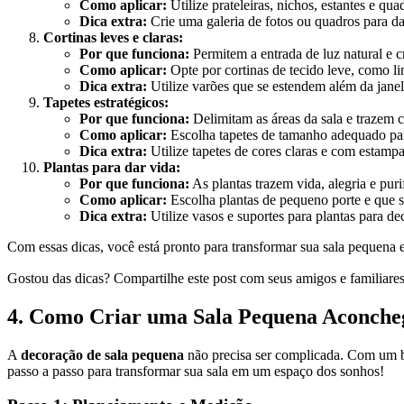
Como aplicar:
Utilize prateleiras, nichos, estantes e qua
Dica extra:
Crie uma galeria de fotos ou quadros para da
Cortinas leves e claras:
Por que funciona:
Permitem a entrada de luz natural e c
Como aplicar:
Opte por cortinas de tecido leve, como li
Dica extra:
Utilize varões que se estendem além da janel
Tapetes estratégicos:
Por que funciona:
Delimitam as áreas da sala e trazem c
Como aplicar:
Escolha tapetes de tamanho adequado pa
Dica extra:
Utilize tapetes de cores claras e com estampas
Plantas para dar vida:
Por que funciona:
As plantas trazem vida, alegria e puri
Como aplicar:
Escolha plantas de pequeno porte e que s
Dica extra:
Utilize vasos e suportes para plantas para dec
Com essas dicas, você está pronto para transformar sua sala pequena e
Gostou das dicas? Compartilhe este post com seus amigos e familiare
4. Como Criar uma Sala Pequena Aconcheg
A
decoração de sala pequena
não precisa ser complicada. Com um bo
passo a passo para transformar sua sala em um espaço dos sonhos!