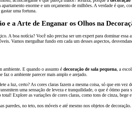
rmoso, aconchegante e que pareça maior? Relaxa, porque a
decoração 
um apartamento enorme e um orçamento de milhões. A verdade é que, com
 gastar uma fortuna.
ão e a Arte de Enganar os Olhos na Decora
ico. A boa notícia? Você não precisa ser um expert para dominar essa a
 móveis. Vamos mergulhar fundo em cada um desses aspectos, desvendand
um ambiente. E quando o assunto é
decoração de sala pequena
, a esco
que faz o ambiente parecer mais amplo e arejado.
ete a luz, certo? As cores claras fazem a mesma coisa, só que em vez d
 transmitem uma sensação de leveza e tranquilidade, o que é ótimo para 
otal! Explore as variações de cores claras, como tons de cinza, bege e
as paredes, no teto, nos móveis e até mesmo nos objetos de decoração. 