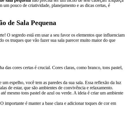
de sala pequena
não precisa ser um bicho de sete cabeças! Esqueça
 um pouco de criatividade, planejamento e as dicas certas, é
ção de Sala Pequena
rte! O segredo está em usar a seu favor os elementos que influenciam
o os truques que vão fazer sua sala parecer muito maior do que
lha das cores certas é crucial. Cores claras, como branco, tons pastel,
e um espelho, você tem as paredes da sua sala. Essa reflexão da luz
salas de estar, que são ambientes de convivência e relaxamento.
 até mesmo tons pastel de azul ou verde. A ideia é criar um ambiente
O importante é manter a base clara e adicionar toques de cor em