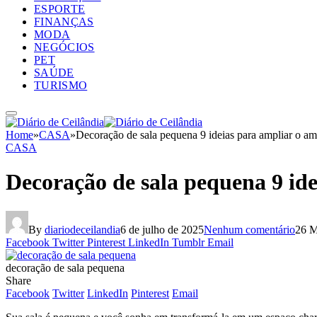
ESPORTE
FINANÇAS
MODA
NEGÓCIOS
PET
SAÚDE
TURISMO
Home
»
CASA
»
Decoração de sala pequena 9 ideias para ampliar o am
CASA
Decoração de sala pequena 9 id
By
diariodeceilandia
6 de julho de 2025
Nenhum comentário
26 M
Facebook
Twitter
Pinterest
LinkedIn
Tumblr
Email
decoração de sala pequena
Share
Facebook
Twitter
LinkedIn
Pinterest
Email