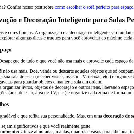
ena? Confira nosso post sobre
como escolher o sofá perfeito para espaç
ação e Decoração Inteligente para Salas P
s e cores bonitas. A organização e a decoração inteligente são funda
xplorar algumas dicas e truques para você aproveitar ao máximo cada c
spaço
Desapegue de tudo o que você não usa mais e aproveite cada espaço da s
cê não usa mais. Doe, venda ou descarte aqueles objetos que só ocupam
 sua sala de estar (receber visitas, assistir TV, relaxar, etc.) e organi
gavetas para guardar objetos e manter a sala em ordem.
ra organizar livros, objetos de decoração e outros itens, liberando espaç
es (área de estar, área de TV, etc.) e organize cada zona de forma func
lhes
agradável e que reflita sua personalidade. Mas, em uma
decoração de s
sejam significativos e que você realmente goste.
ambiente:
Utilize almofadas, mantas, quadros e vasos para adicionar to