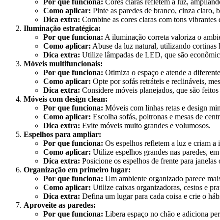
Por que funciona:
Cores claras refletem a luz, amplian
Como aplicar:
Pinte as paredes de branco, cinza claro, 
Dica extra:
Combine as cores claras com tons vibrantes 
Iluminação estratégica:
Por que funciona:
A iluminação correta valoriza o ambie
Como aplicar:
Abuse da luz natural, utilizando cortinas l
Dica extra:
Utilize lâmpadas de LED, que são econômic
Móveis multifuncionais:
Por que funciona:
Otimiza o espaço e atende a diferente
Como aplicar:
Opte por sofás retráteis e reclináveis, m
Dica extra:
Considere móveis planejados, que são feitos
Móveis com design clean:
Por que funciona:
Móveis com linhas retas e design min
Como aplicar:
Escolha sofás, poltronas e mesas de cent
Dica extra:
Evite móveis muito grandes e volumosos.
Espelhos para ampliar:
Por que funciona:
Os espelhos refletem a luz e criam a 
Como aplicar:
Utilize espelhos grandes nas paredes, e
Dica extra:
Posicione os espelhos de frente para janelas o
Organização em primeiro lugar:
Por que funciona:
Um ambiente organizado parece mais
Como aplicar:
Utilize caixas organizadoras, cestos e pr
Dica extra:
Defina um lugar para cada coisa e crie o hábi
Aproveite as paredes:
Por que funciona:
Libera espaço no chão e adiciona per