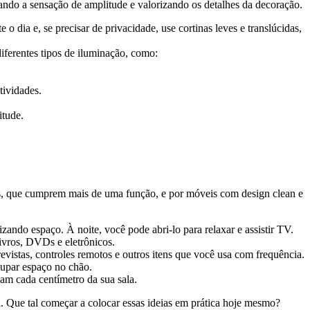
ndo a sensação de amplitude e valorizando os detalhes da decoração.
 o dia e, se precisar de privacidade, use cortinas leves e translúcidas,
 diferentes tipos de iluminação, como:
tividades.
itude.
ais, que cumprem mais de uma função, e por móveis com design clean e
izando espaço. À noite, você pode abri-lo para relaxar e assistir TV.
vros, DVDs e eletrônicos.
istas, controles remotos e outros itens que você usa com frequência.
ocupar espaço no chão.
zam cada centímetro da sua sala.
. Que tal começar a colocar essas ideias em prática hoje mesmo?