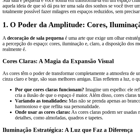
Sua sala é pequena e você sonha em transformá-la em um espaço cha
aquela ideia de que só dá pra ter uma sala dos sonhos se você tiver 
totalmente possível fazer milagres em espaços reduzidos, sem precisar
1. O Poder da Amplitude: Cores, Iluminaç
A
decoração de sala pequena
é uma arte que exige um olhar estratég
a percepção do espaço: cores, iluminação e, claro, a disposição dos
realmente é.
Cores Claras: A Magia da Expansão Visual
As cores têm o poder de transformar completamente a atmosfera de 
cinza claro e bege, são suas melhores amigas. Elas refletem a luz, o 
Por que cores claras funcionam?
Imagine um espelho: ele refl
cria a ilusão de que o espaço é maior. Além disso, cores claras
Variando as tonalidades:
Mas não se prenda apenas ao branco t
harmonioso e que reflita sua personalidade.
Onde usar as cores claras:
As cores claras podem ser usadas n
detalhes, como almofadas, quadros e tapetes.
Iluminação Estratégica: A Luz que Faz a Diferença