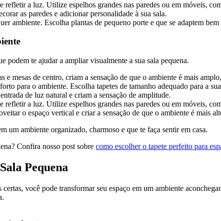
 refletir a luz. Utilize espelhos grandes nas paredes ou em móveis, c
ecorar as paredes e adicionar personalidade à sua sala.
quer ambiente. Escolha plantas de pequeno porte e que se adaptem bem à
iente
ue podem te ajudar a ampliar visualmente a sua sala pequena.
 e mesas de centro, criam a sensação de que o ambiente é mais amplo,
onforto para o ambiente. Escolha tapetes de tamanho adequado para a s
 entrada de luz natural e criam a sensação de amplitude.
 refletir a luz. Utilize espelhos grandes nas paredes ou em móveis, c
roveitar o espaço vertical e criar a sensação de que o ambiente é mais alt
 em um ambiente organizado, charmoso e que te faça sentir em casa.
uena? Confira nosso post sobre
como escolher o tapete perfeito para es
 Sala Pequena
 certas, você pode transformar seu espaço em um ambiente aconchegante
a.