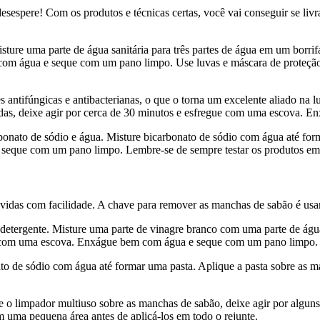
espere! Com os produtos e técnicas certas, você vai conseguir se livr
ture uma parte de água sanitária para três partes de água em um borrifa
m água e seque com um pano limpo. Use luvas e máscara de proteção ao
 antifúngicas e antibacterianas, o que o torna um excelente aliado na 
etadas, deixe agir por cerca de 30 minutos e esfregue com uma escova
onato de sódio e água. Misture bicarbonato de sódio com água até forma
eque com um pano limpo. Lembre-se de sempre testar os produtos em u
as com facilidade. A chave para remover as manchas de sabão é usar p
 detergente. Misture uma parte de vinagre branco com uma parte de águ
ue com uma escova. Enxágue bem com água e seque com um pano limpo.
to de sódio com água até formar uma pasta. Aplique a pasta sobre as m
ue o limpador multiuso sobre as manchas de sabão, deixe agir por alg
uma pequena área antes de aplicá-los em todo o rejunte.