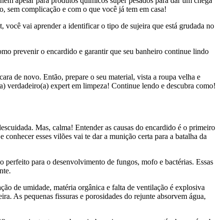
a nem apelar para produtos químicos super pesados para dar um chega
ndo, sem complicação e com o que você já tem em casa!
, você vai aprender a identificar o tipo de sujeira que está grudada no
mo prevenir o encardido e garantir que seu banheiro continue lindo
ara de novo. Então, prepare o seu material, vista a roupa velha e
m(a) verdadeiro(a) expert em limpeza! Continue lendo e descubra como!
escuidada. Mas, calma! Entender as causas do encardido é o primeiro
 conhecer esses vilões vai te dar a munição certa para a batalha da
o perfeito para o desenvolvimento de fungos, mofo e bactérias. Essas
nte.
ão de umidade, matéria orgânica e falta de ventilação é explosiva
jeira. As pequenas fissuras e porosidades do rejunte absorvem água,