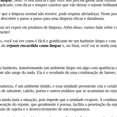
 limpar
, hein? A boa notícia é que você não precisa gastar uma fortun
mplicado, com dicas e truques caseiros que vão deixar o rejunte brilha
 que a limpeza normal não resolve, pode respirar aliviado(a). Neste post
 descobrir o passo a passo para uma limpeza eficaz e duradoura.
r ser expert em produtos de limpeza. Além disso, vamos falar sobre co
mento!
 você vai ver como é fácil e gratificante ter um banheiro limpo e com c
s do
rejunte encardido como limpar
e, no final, você vai se sentir u
u banheiro, transformando um ambiente limpo em algo com aparência d
e não surge do nada. Ela é o resultado de uma combinação de fatores, e
natureza, é um ambiente úmido, e essa umidade persistente cria o cenári
 de sabonete, cabelo, poeira e outros resíduos que se acumulam no reju
 ainda mais a situação, pois impede que a umidade evapore. A combinaç
osição do rejunte, que geralmente é porosa, facilita a penetração da su
mulo de sujeira e o desenvolvimento de microrganismos.