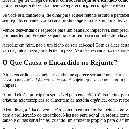
Bora lá, gente! Chega de sofrer com aquele
rejunte encardido como
pra lá na sujeira do seu banheiro. Preparei um guia completo e desco
Se você está cansado(a) de olhar para aquele rejunte escuro e perceber
seu rejunte, entender como cada produto age e, o mais importante, vai
Vamos desvendar os segredos para um banheiro impecável, sem precisa
por mais tempo. Prepare-se para transformar o seu cantinho de relaxa
Acredite em mim, não é um bicho de sete cabeças! Com as dicas certas,
vamos juntos nessa jornada de limpeza. Vamos desvendar os mistério
O Que Causa o Encardido no Rejunte?
Ah, o encardido… aquele pesadelo que aparece sorrateiramente no se
passo para combatê-lo com sucesso. A sujeira que se acumula no rejunt
limpeza.
A umidade é a principal responsável pelo encardido. O banheiro, por 
criaturas microscópicas se alimentam de matéria orgânica, como restos
Além disso, a falta de ventilação, comum em muitos banheiros, agrava
para a proliferação do encardido. Mas não para por aí! A própria comp
sabão e outras substâncias, criando um ambiente propício para o acú