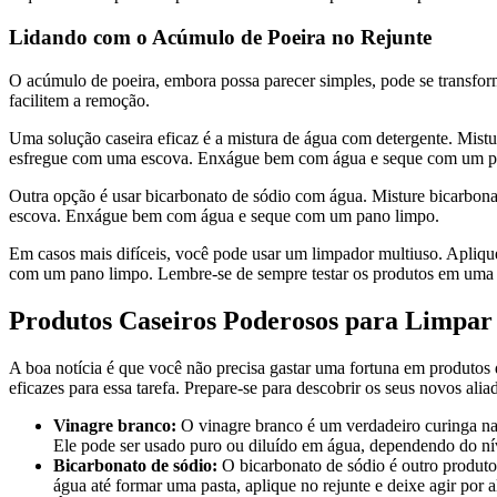
Lidando com o Acúmulo de Poeira no Rejunte
O acúmulo de poeira, embora possa parecer simples, pode se transform
facilitem a remoção.
Uma solução caseira eficaz é a mistura de água com detergente. Mist
esfregue com uma escova. Enxágue bem com água e seque com um p
Outra opção é usar bicarbonato de sódio com água. Misture bicarbona
escova. Enxágue bem com água e seque com um pano limpo.
Em casos mais difíceis, você pode usar um limpador multiuso. Apliq
com um pano limpo. Lembre-se de sempre testar os produtos em uma pe
Produtos Caseiros Poderosos para Limpar
A boa notícia é que você não precisa gastar uma fortuna em produtos 
eficazes para essa tarefa. Prepare-se para descobrir os seus novos alia
Vinagre branco:
O vinagre branco é um verdadeiro curinga na l
Ele pode ser usado puro ou diluído em água, dependendo do nív
Bicarbonato de sódio:
O bicarbonato de sódio é outro produto
água até formar uma pasta, aplique no rejunte e deixe agir por 