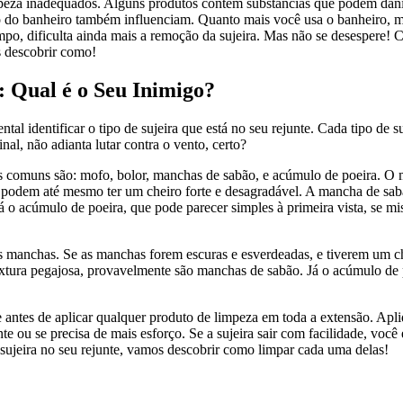
mpeza inadequados. Alguns produtos contêm substâncias que podem danif
so do banheiro também influenciam. Quanto mais você usa o banheiro, mai
mpo, dificulta ainda mais a remoção da sujeira. Mas não se desespere! 
s descobrir como!
: Qual é o Seu Inimigo?
al identificar o tipo de sujeira que está no seu rejunte. Cada tipo de 
nal, não adianta lutar contra o vento, certo?
ais comuns são: mofo, bolor, manchas de sabão, e acúmulo de poeira. O
e podem até mesmo ter um cheiro forte e desagradável. A mancha de sa
Já o acúmulo de poeira, que pode parecer simples à primeira vista, se
ro das manchas. Se as manchas forem escuras e esverdeadas, e tiverem um
xtura pegajosa, provavelmente são manchas de sabão. Já o acúmulo de 
 antes de aplicar qualquer produto de limpeza em toda a extensão. Apl
e ou se precisa de mais esforço. Se a sujeira sair com facilidade, você
 sujeira no seu rejunte, vamos descobrir como limpar cada uma delas!