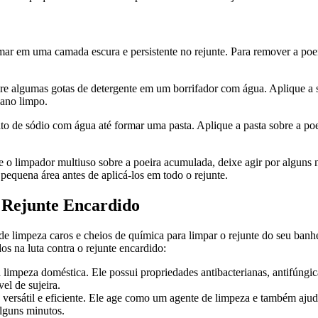
ar em uma camada escura e persistente no rejunte. Para remover a poeir
ure algumas gotas de detergente em um borrifador com água. Aplique a s
ano limpo.
to de sódio com água até formar uma pasta. Aplique a pasta sobre a po
ue o limpador multiuso sobre a poeira acumulada, deixe agir por algu
quena área antes de aplicá-los em todo o rejunte.
 Rejunte Encardido
de limpeza caros e cheios de química para limpar o rejunte do seu banh
dos na luta contra o rejunte encardido:
impeza doméstica. Ele possui propriedades antibacterianas, antifúngicas
el de sujeira.
 versátil e eficiente. Ele age como um agente de limpeza e também aju
alguns minutos.