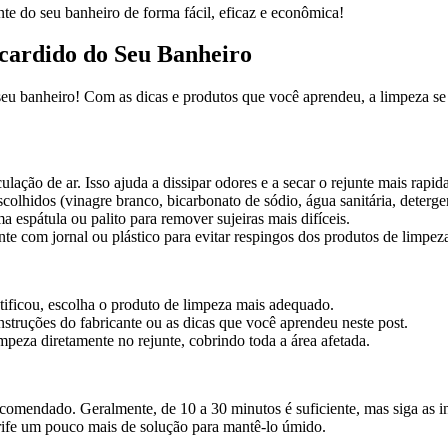
nte do seu banheiro de forma fácil, eficaz e econômica!
cardido do Seu Banheiro
u banheiro! Com as dicas e produtos que você aprendeu, a limpeza se to
culação de ar. Isso ajuda a dissipar odores e a secar o rejunte mais rapi
lhidos (vinagre branco, bicarbonato de sódio, água sanitária, detergen
 espátula ou palito para remover sujeiras mais difíceis.
unte com jornal ou plástico para evitar respingos dos produtos de limpez
tificou, escolha o produto de limpeza mais adequado.
instruções do fabricante ou as dicas que você aprendeu neste post.
mpeza diretamente no rejunte, cobrindo toda a área afetada.
comendado. Geralmente, de 10 a 30 minutos é suficiente, mas siga as in
rife um pouco mais de solução para mantê-lo úmido.