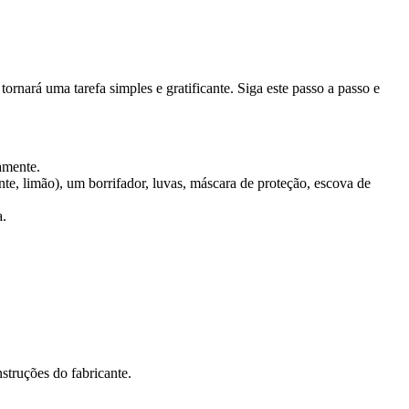
rnará uma tarefa simples e gratificante. Siga este passo a passo e
damente.
te, limão), um borrifador, luvas, máscara de proteção, escova de
a.
struções do fabricante.