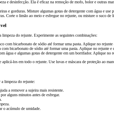
eza e desinfecção. Ela é eficaz na remoção de mofo, bolor e outras man
iras e gorduras. Misture algumas gotas de detergente com água e use pa
as. Corte o limão ao meio e esfregue no rejunte, ou misture o suco de 
vel
 a limpeza do rejunte. Experimente as seguintes combinações:
co com bicarbonato de sódio até formar uma pasta. Aplique no rejunte e
a com bicarbonato de sódio até formar uma pasta. Aplique no rejunte e 
om água e algumas gotas de detergente em um borrifador. Aplique no rej
 aplicá-los em todo o rejunte. Use luvas e máscara de proteção ao man
 a limpeza do rejunte:
da a remover a sujeira mais resistente.
por alguns minutos antes de esfregar.
a.
mpeza.
tar o acúmulo de umidade.