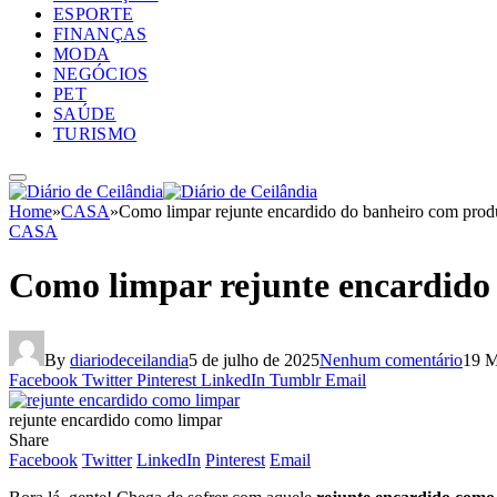
ESPORTE
FINANÇAS
MODA
NEGÓCIOS
PET
SAÚDE
TURISMO
Home
»
CASA
»
Como limpar rejunte encardido do banheiro com prod
CASA
Como limpar rejunte encardido
By
diariodeceilandia
5 de julho de 2025
Nenhum comentário
19 M
Facebook
Twitter
Pinterest
LinkedIn
Tumblr
Email
rejunte encardido como limpar
Share
Facebook
Twitter
LinkedIn
Pinterest
Email