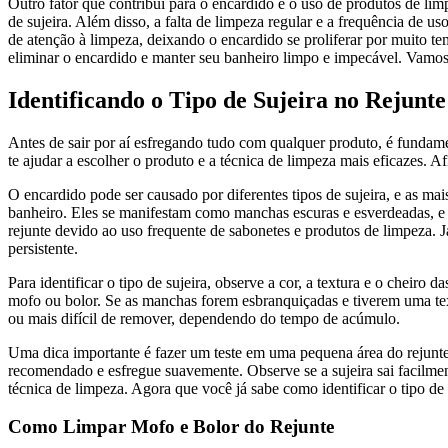
Outro fator que contribui para o encardido é o uso de produtos de li
de sujeira. Além disso, a falta de limpeza regular e a frequência de u
de atenção à limpeza, deixando o encardido se proliferar por muito te
eliminar o encardido e manter seu banheiro limpo e impecável. Vamo
Identificando o Tipo de Sujeira no Rejunte
Antes de sair por aí esfregando tudo com qualquer produto, é fundament
te ajudar a escolher o produto e a técnica de limpeza mais eficazes. Afi
O encardido pode ser causado por diferentes tipos de sujeira, e as m
banheiro. Eles se manifestam como manchas escuras e esverdeadas, 
rejunte devido ao uso frequente de sabonetes e produtos de limpeza. 
persistente.
Para identificar o tipo de sujeira, observe a cor, a textura e o chei
mofo ou bolor. Se as manchas forem esbranquiçadas e tiverem uma te
ou mais difícil de remover, dependendo do tempo de acúmulo.
Uma dica importante é fazer um teste em uma pequena área do rejunte
recomendado e esfregue suavemente. Observe se a sujeira sai facilment
técnica de limpeza. Agora que você já sabe como identificar o tipo de
Como Limpar Mofo e Bolor do Rejunte