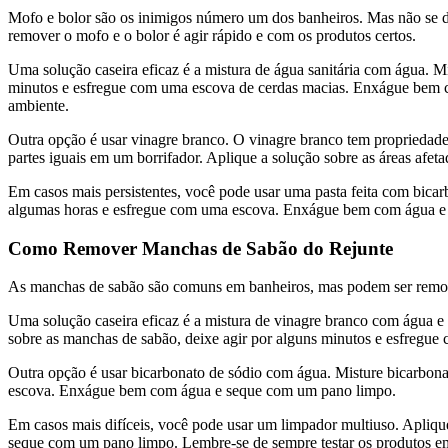
Mofo e bolor são os inimigos número um dos banheiros. Mas não se des
remover o mofo e o bolor é agir rápido e com os produtos certos.
Uma solução caseira eficaz é a mistura de água sanitária com água. Mis
minutos e esfregue com uma escova de cerdas macias. Enxágue bem co
ambiente.
Outra opção é usar vinagre branco. O vinagre branco tem propriedades
partes iguais em um borrifador. Aplique a solução sobre as áreas af
Em casos mais persistentes, você pode usar uma pasta feita com bicarb
algumas horas e esfregue com uma escova. Enxágue bem com água e s
Como Remover Manchas de Sabão do Rejunte
As manchas de sabão são comuns em banheiros, mas podem ser removid
Uma solução caseira eficaz é a mistura de vinagre branco com água e
sobre as manchas de sabão, deixe agir por alguns minutos e esfreg
Outra opção é usar bicarbonato de sódio com água. Misture bicarbona
escova. Enxágue bem com água e seque com um pano limpo.
Em casos mais difíceis, você pode usar um limpador multiuso. Apliq
seque com um pano limpo. Lembre-se de sempre testar os produtos em 