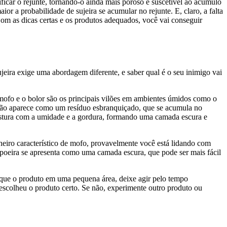
icar o rejunte, tornando-o ainda mais poroso e suscetível ao acúmulo
or a probabilidade de sujeira se acumular no rejunte. E, claro, a falta
Com as dicas certas e os produtos adequados, você vai conseguir
sujeira exige uma abordagem diferente, e saber qual é o seu inimigo vai
 mofo e o bolor são os principais vilões em ambientes úmidos como o
bão aparece como um resíduo esbranquiçado, que se acumula no
 mistura com a umidade e a gordura, formando uma camada escura e
 cheiro característico de mofo, provavelmente você está lidando com
poeira se apresenta como uma camada escura, que pode ser mais fácil
ique o produto em uma pequena área, deixe agir pelo tempo
 escolheu o produto certo. Se não, experimente outro produto ou