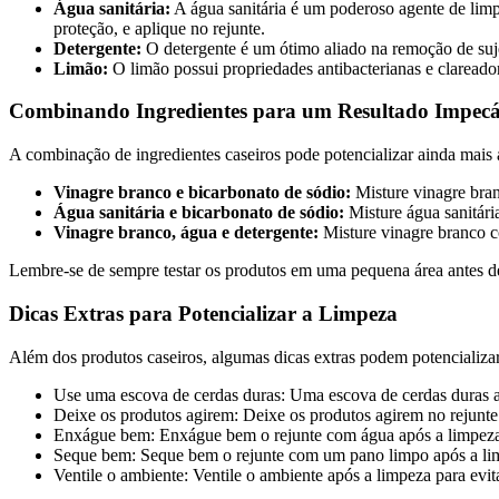
Água sanitária:
A água sanitária é um poderoso agente de limp
proteção, e aplique no rejunte.
Detergente:
O detergente é um ótimo aliado na remoção de suje
Limão:
O limão possui propriedades antibacterianas e clareador
Combinando Ingredientes para um Resultado Impecá
A combinação de ingredientes caseiros pode potencializar ainda mais
Vinagre branco e bicarbonato de sódio:
Misture vinagre bran
Água sanitária e bicarbonato de sódio:
Misture água sanitári
Vinagre branco, água e detergente:
Misture vinagre branco c
Lembre-se de sempre testar os produtos em uma pequena área antes de
Dicas Extras para Potencializar a Limpeza
Além dos produtos caseiros, algumas dicas extras podem potencializar
Use uma escova de cerdas duras: Uma escova de cerdas duras aju
Deixe os produtos agirem: Deixe os produtos agirem no rejunte 
Enxágue bem: Enxágue bem o rejunte com água após a limpez
Seque bem: Seque bem o rejunte com um pano limpo após a li
Ventile o ambiente: Ventile o ambiente após a limpeza para evi